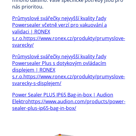
nás prioritou.
Průmyslové svářečky nejvyšší kvality řady
Powersealer včetně verzí pro vakuování a
validaci | RONEX
s.r.o.https://www.ronex.cz/produkty/prumyslove-
svarecky/
Průmyslové svářečky nejvyšší kvality řady
Powersealer Plus s dotykovým ovládacím
displejem | RONEX
s.r.o.https://www.ronex.cz/produkty/prumyslove-
svarecky-s-displejem/
Power Sealer PLUS IP65 Bag-in-box | Audion
Elektrohttps://www.audion.com/products/power-
sealer-plus-ip65-bag-in-box/