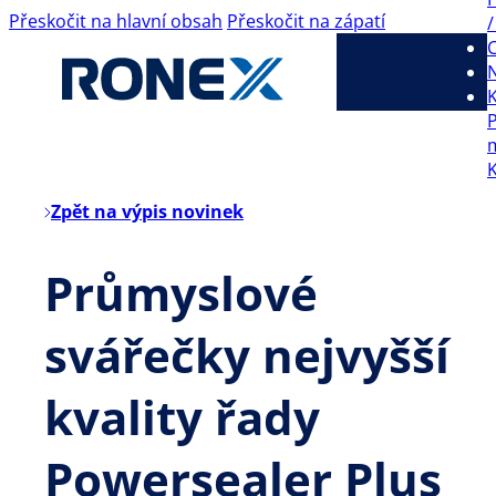
Přeskočit na hlavní obsah
Přeskočit na zápatí
/
C
K
Zpět na výpis novinek
Průmyslové
svářečky nejvyšší
kvality řady
Powersealer Plus