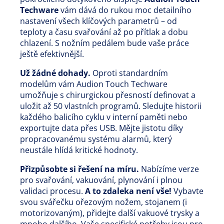
Techware
vám dává do rukou moc detailního
nastavení všech klíčových parametrů – od
teploty a času svařování až po přítlak a dobu
chlazení. S nožním pedálem bude vaše práce
ještě efektivnější.
Už žádné dohady.
Oproti standardním
modelům vám Audion Touch Techware
umožňuje s chirurgickou přesností definovat a
uložit až 50 vlastních programů. Sledujte historii
každého balicího cyklu v interní paměti nebo
exportujte data přes USB. Mějte jistotu díky
propracovanému systému alarmů, který
neustále hlídá kritické hodnoty.
Přizpůsobte si řešení na míru.
Nabízíme verze
pro svařování, vakuování, plynování i plnou
validaci procesu.
A to zdaleka není vše!
Vybavte
svou svářečku ořezovým nožem, stojanem (i
motorizovaným), přidejte další vakuové trysky a
mnoho dalšího. Vaše specifické potřeby jsou pro