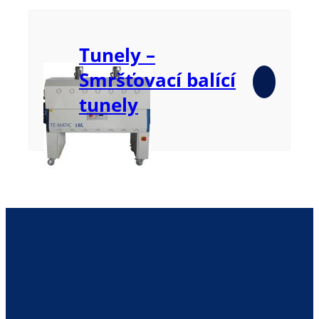
Tunely –
Smršťovací balící
tunely