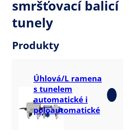
smršťovací balicí
tunely
Produkty
Úhlová/L ramena
s tunelem
automatické i
poloautomatické